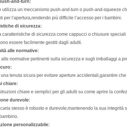
push-and-turn:
e utilizza un meccanismo push-and-turn o push-and-squeeze che
 per l'apertura,rendendo più difficile l’accesso per i bambini.
istiche di sicurezza:
 caratteristiche di sicurezza come cappucci o chiusure speciali d
no essere facilmente gestiti dagli adulti.
tà alle normative:
alle normative pertinenti sulla sicurezza e sugli imballaggi a pr
icuro:
una tenuta sicura per evitare aperture accidentali,garantire che
i chiare:
struzioni chiare e semplici per gli adulti su come aprire la co
ione durevole:
i carta stesso è robusto e durevole,mantenendo la sua integrità s
 bambino.
zione personalizzabile: