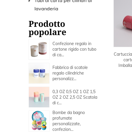
Tubi di carta per cilindri di
lavanderia
Prodotto
popolare
Confezione regalo in
cartone rigido con tubo
Cartuccia
di ca...
cart
Imballa
Fabbrica di scatole
regalo cilindriche
personalizz...
0,3 OZ 0,5 OZ 1 OZ 1,5
OZ 2 OZ 2,5 OZ Scatola
di c...
Bombe da bagno
profumate
personalizzate,
confezion...