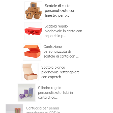
Scatole di carta
personalizzate con
finestra per b...
Scatola regalo
pieghevole in carta con
coperchio p...
Confezione
personalizzata di
scatole di carta con ...
Scatola bianca
pieghevole rettangolare
con coperch...
Cilindro regalo
personalizzato Tubi in
carta di ca...
Cartuccia per penna
vaporizzatore CBD in