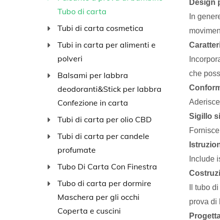
Design 
Tubo di carta
In gener
Tubi di carta cosmetica
movimenti
Tubi in carta per alimenti e
Caratter
polveri
Incorpora
che posso
Balsami per labbra
Conformi
deodoranti&Stick per labbra
Confezione in carta
Aderisce 
Sigillo s
Tubi di carta per olio CBD
Fornisce 
Tubi di carta per candele
Istruzion
profumate
Include i
Tubo Di Carta Con Finestra
Costruz
Tubo di carta per dormire
Il tubo d
Maschera per gli occhi
prova di
Coperta e cuscini
Progetta