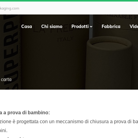
ckaging.com
Casa
Chi siamo
Prodotti
Fabbrica
Vid
 carta
a a prova di bambino:
zione è progettata con un meccanismo di chiusura a prova di ba
ini.