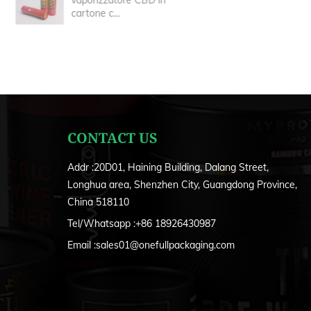
cartone c...
CONTACT US
Addr :20D01, Haining Building, Dalang Street,
Longhua area, Shenzhen City, Guangdong Province,
China 518110
Tel/Whatsapp :+86 18926430987
Email :
sales01@onefullpackaging.com