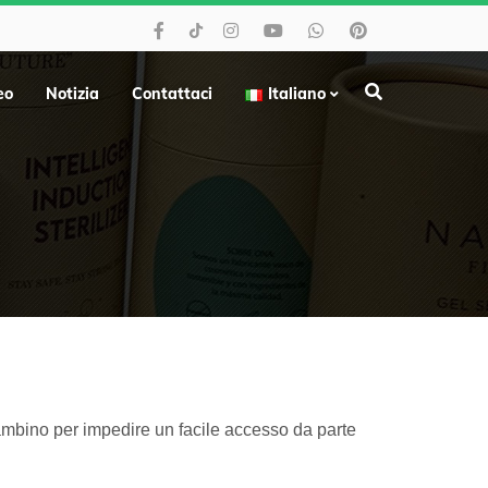
eo
Notizia
Contattaci
Italiano
mbino per impedire un facile accesso da parte