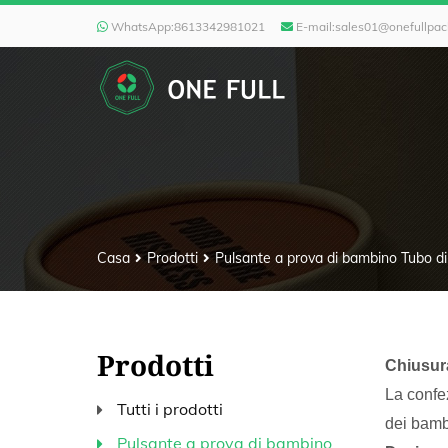
WhatsApp:
8613342981021
E-mail:
sales01@onefullpa
Casa
Prodotti
Pulsante a prova di bambino Tubo di
Prodotti
Chiusur
La confe
Tutti i prodotti
dei bamb
Pulsante a prova di bambino