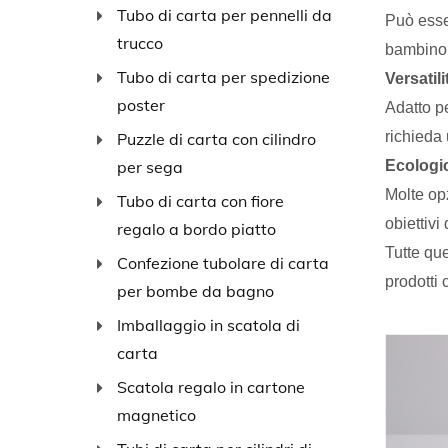
Tubo di carta per pennelli da
Può esser
trucco
bambino
Tubo di carta per spedizione
Versatili
poster
Adatto pe
richieda
Puzzle di carta con cilindro
per sega
Ecologi
Molte opz
Tubo di carta con fiore
obiettivi 
regalo a bordo piatto
Tutte que
Confezione tubolare di carta
prodotti 
per bombe da bagno
Imballaggio in scatola di
carta
Scatola regalo in cartone
magnetico