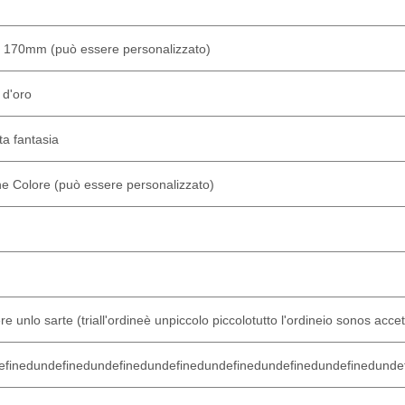
 170
mm (può essere personalizzato)
d'oro
ta fantasia
 Colore (può essere personalizzato)
re un
lo s
arte (tri
all'ordine
è un
piccolo piccolo
tutto l'ordine
io sono
s accet
efined
undefined
undefined
undefined
undefined
undefined
undefined
unde