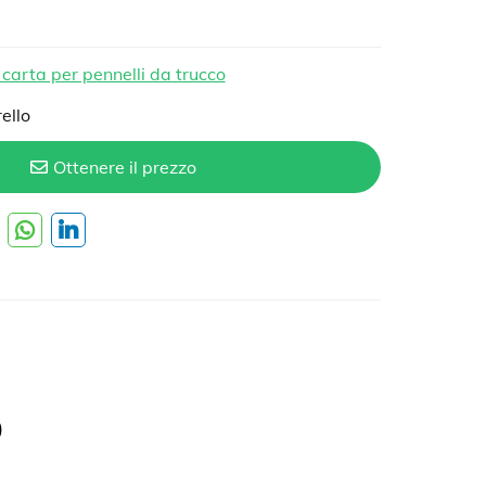
 carta per pennelli da trucco
ello
Ottenere il prezzo
o