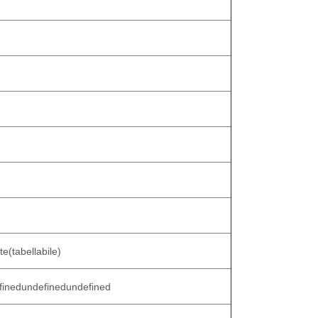
te
(tabellabile)
fined
undefined
undefined