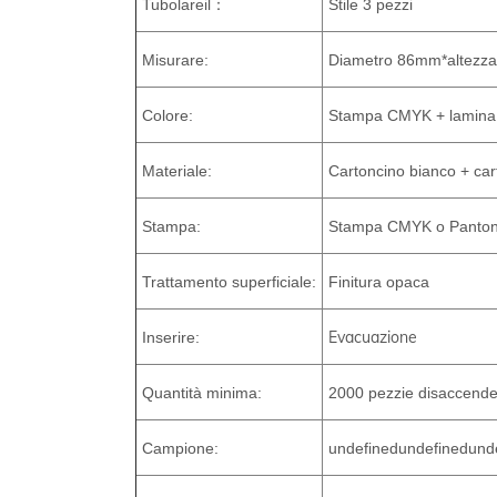
Tubolare
il：
Stile 3 pezzi
Misurare:
Diametro 86mm*altezza
Colore:
Stampa CMYK + lamina 
Materiale:
Cartoncino bianco + car
Stampa:
Stampa CMYK o Pantone
Trattamento superficiale:
Finitura opaca
Evacuazione
Inserire:
Quantità minima:
200
0 pezzi
e dis
accende
Campione:
undefined
undefined
und