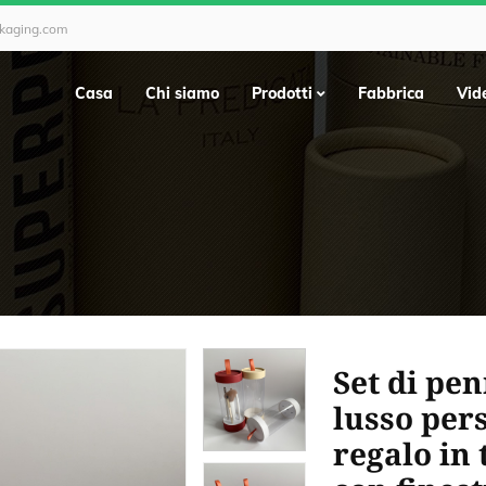
ckaging.com
Casa
Chi siamo
Prodotti
Fabbrica
Vid
Set di pen
lusso per
regalo in 