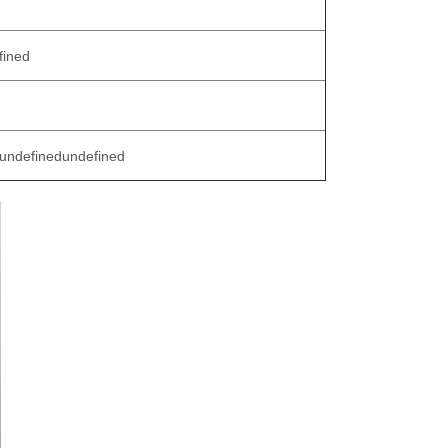
fined
,undefined
undefined