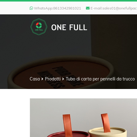
WhatsApp:
8613342981021
E-mail:
sales01@onefullpa
Casa
Prodotti
Tubo di carta per pennelli da trucco