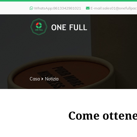
WhatsApp:
8613342981021
E-mail:
sales01@onefullpa
Casa
Notizia
Come ottener